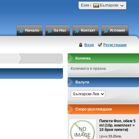
›
Език
Български
Начало
За Нас
Контакт
Условия
Вход
Регистрация
Количка
Количката е празна.
Валути
Скоро разглеждани
Пипети Фол, обем 5
ml (1бр. комплект =
10 броя пипети)
Цена:
33.25лв.