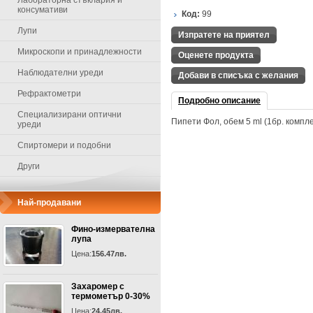
Лабораторна стъклария и
консумативи
Код:
99
Лупи
Изпратете на приятел
Микроскопи и принадлежности
Оценете продукта
Наблюдателни уреди
Добави в списъка с желания
Рефрактометри
Подробно описание
Специализирани оптични
Пипети Фол, обем 5 ml (1бр. компле
уреди
Спиртомери и подобни
Други
Най-продавани
Фино-измервателна
лупа
Цена:
156.47лв.
Захаромер с
термометър 0-30%
Цена:
24.45лв.