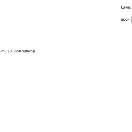
Цена:
Брой:
кт = 10 броя пипети)