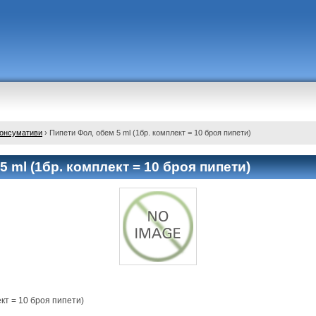
консумативи
›
Пипети Фол, обем 5 ml (1бр. комплект = 10 броя пипети)
 ml (1бр. комплект = 10 броя пипети)
кт = 10 броя пипети)