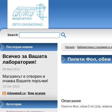
Search
Последни новини
Начало
›
Лабораторна стъклария и 
Всичко за Вашата
Пипети Фол, обем 5
лаборатория!
09 Фев 2012
Магазинът е отворен и
очаква Вашите поръчки!
13 Окт 2010
Абонирай се
|
Виж всички
Описание
Категории
Пипети Фол, обем 5 ml (1бр. компле