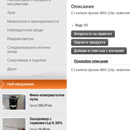
Лабораторна стъклария и
консумативи
Описание
Лупи
Стъклени фунии Ф60 (1бр. комплек
Микроскопи и принадлежности
Код:
89
Наблюдателни уреди
Изпратете на приятел
Рефрактометри
Оценете продукта
Специализирани оптични
Добави в списъка с желания
уреди
Спиртомери и подобни
Подробно описание
Други
Стъклени фунии Ф60 (1бр. комплек
Най-продавани
Фино-измервателна
лупа
Цена:
156.47лв.
Захаромер с
термометър 0-30%
Цена:
24.45лв.