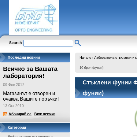
Search
Последни новини
Начало
›
Лабораторна стъклария и 
Всичко за Вашата
10 броя фунии)
лаборатория!
Стъклени фунии Ф6
09 Фев 2012
фунии)
Магазинът е отворен и
очаква Вашите поръчки!
13 Окт 2010
Абонирай се
|
Виж всички
Категории