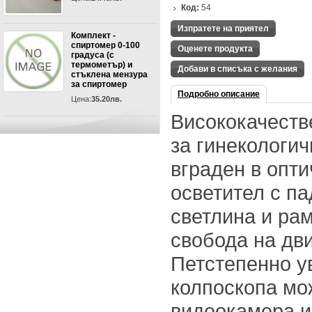
Код:
54
Изпратете на приятел
Комплект -
спиртомер 0-100
Оценете продукта
градуса (с
термометър) и
Добави в списъка с желания
стъклена мензура
за спиртомер
Подробно описание
Цена:
35.20лв.
Висококачеств
за гинекологич
вграден в опти
осветител с п
светлина и рам
свобода на дви
Петстепенно у
колпоскопа мо
видеокамера и