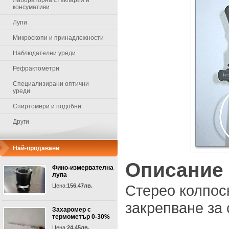
Лабораторна стъклария и
консумативи
Лупи
Микроскопи и принадлежности
Наблюдателни уреди
Рефрактометри
Специализирани оптични
уреди
Спиртомери и подобни
Други
Най-продавани
Описание
Фино-измервателна
лупа
Стерео колпос
Цена:
156.47лв.
закрепване за 
Захаромер с
термометър 0-30%
Цена:
24.45лв.