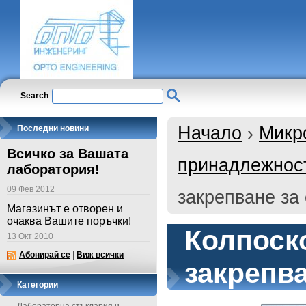
Search
Начало
›
Микр
Последни новини
Всичко за Вашата
принадлежнос
лаборатория!
09 Фев 2012
закрепване за
Магазинът е отворен и
очаква Вашите поръчки!
Колпоск
13 Окт 2010
Абонирай се
|
Виж всички
закрепва
Категории