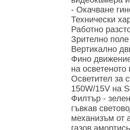
- Окачване гин
Технически хар
Работно разст
Зрително поле 
Вертикално дв
Фино движение
на осветеното 
Осветител за с
150W/15V на Sc
Филтър - зеле
гъвкав светов
механизъм от 
газов амортись