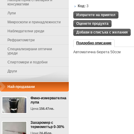
Лабораторна стъклария и
консумативи
Код:
3
Лупи
Изпратете на приятел
Микроскопи и принадлежности
Оценете продукта
Наблюдателни уреди
Добави в списъка с желания
Рефрактометри
Подробно описание
Специализирани оптични
Автоматична бюрета 50ссм
уреди
Спиртомери и подобни
Други
Най-продавани
Фино-измервателна
лупа
Цена:
156.47лв.
Захаромер с
термометър 0-30%
Цена:
24.45лв.