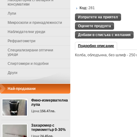
Лабораторна стъклария и
консумативи
Код:
281
Лупи
Изпратете на приятел
Микроскопи и принадлежности
Оценете продукта
Наблюдателни уреди
Добави в списъка с желания
Рефрактометри
Подробно описание
Специализирани оптични
уреди
Колба, облодънна, без шлиф - 250
Спиртомери и подобни
Други
Най-продавани
Фино-измервателна
лупа
Цена:
156.47лв.
Захаромер с
термометър 0-30%
Цена:
24.45лв.