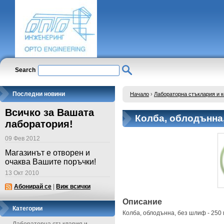
Search
Последни новини
Начало
›
Лабораторна стъклария и 
Всичко за Вашата
Колба, облодънна,
лаборатория!
09 Фев 2012
Магазинът е отворен и
очаква Вашите поръчки!
13 Окт 2010
Абонирай се
|
Виж всички
Описание
Категории
Колба, облодънна, без шлиф - 250