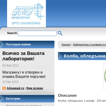
Search
Последни новини
Начало
›
Лабораторна стъклария и 
Всичко за Вашата
Колба, облодънна,
лаборатория!
09 Фев 2012
Магазинът е отворен и
очаква Вашите поръчки!
13 Окт 2010
Абонирай се
|
Виж всички
Описание
Категории
Колба, облодънна, с шлиф - 250 мл