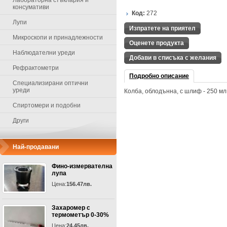
Лабораторна стъклария и
консумативи
Код:
272
Лупи
Изпратете на приятел
Микроскопи и принадлежности
Оценете продукта
Наблюдателни уреди
Добави в списъка с желания
Рефрактометри
Подробно описание
Специализирани оптични
уреди
Колба, облодънна, с шлиф - 250 мл
Спиртомери и подобни
Други
Най-продавани
Фино-измервателна
лупа
Цена:
156.47лв.
Захаромер с
термометър 0-30%
Цена:
24.45лв.