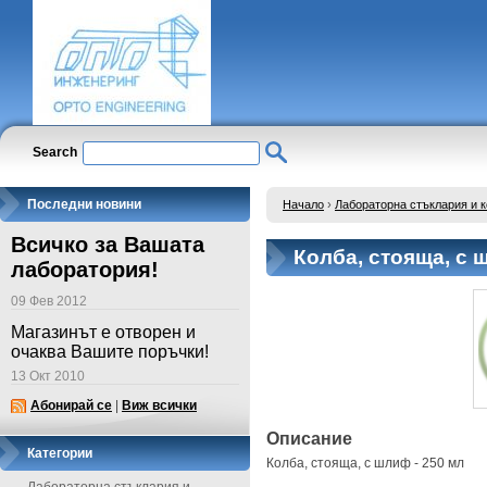
Search
Последни новини
Начало
›
Лабораторна стъклария и 
Всичко за Вашата
Колба, стояща, с 
лаборатория!
09 Фев 2012
Магазинът е отворен и
очаква Вашите поръчки!
13 Окт 2010
Абонирай се
|
Виж всички
Описание
Категории
Колба, стояща, с шлиф - 250 мл