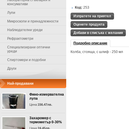
Лабораторна стъклария и
консумативи
Код:
253
Лупи
Изпратете на приятел
Микроскопи и принадлежности
Оценете продукта
Наблюдателни уреди
Добави в списъка с желания
Рефрактометри
Подробно описание
Специализирани оптични
уреди
Колба, стояща, с шлиф - 250 мл
Спиртомери и подобни
Други
Най-продавани
Фино-измервателна
лупа
Цена:
156.47лв.
Захаромер с
термометър 0-30%
Цена:
24.45лв.