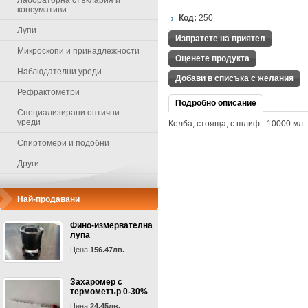
Лабораторна стъклария и
консумативи
Код:
250
Лупи
Изпратете на приятел
Микроскопи и принадлежности
Оценете продукта
Наблюдателни уреди
Добави в списъка с желания
Рефрактометри
Подробно описание
Специализирани оптични
уреди
Колба, стояща, с шлиф - 10000 мл
Спиртомери и подобни
Други
Най-продавани
Фино-измервателна
лупа
Цена:
156.47лв.
Захаромер с
термометър 0-30%
Цена:
24.45лв.