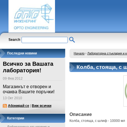
Search
Последни новини
Начало
›
Лабораторна стъклария и 
Всичко за Вашата
Колба, стояща, с 
лаборатория!
09 Фев 2012
Магазинът е отворен и
очаква Вашите поръчки!
13 Окт 2010
Абонирай се
|
Виж всички
Описание
Категории
Колба, стояща, с шлиф - 10000 мл