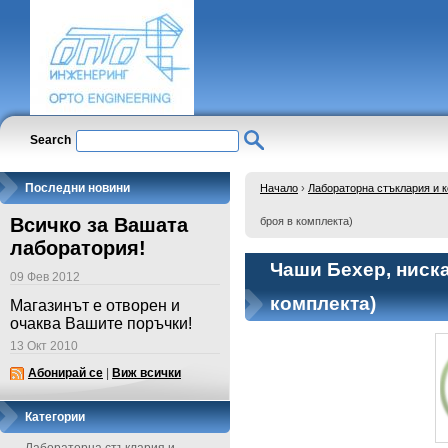
Search
Последни новини
Начало
›
Лабораторна стъклария и 
Всичко за Вашата
броя в комплекта)
лаборатория!
Чаши Бехер, ниска
09 Фев 2012
комплекта)
Магазинът е отворен и
очаква Вашите поръчки!
13 Окт 2010
Абонирай се
|
Виж всички
Категории