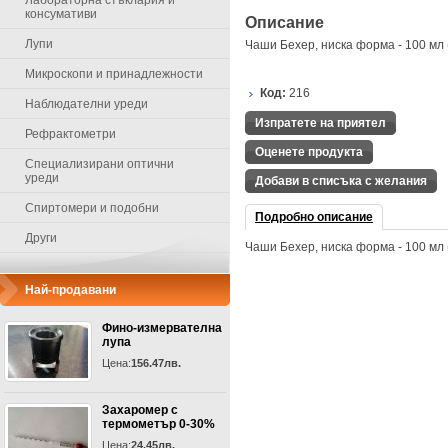
Лабораторна стъклария и
консумативи
Описание
Лупи
Чаши Бехер, ниска форма - 100 мл 
Микроскопи и принадлежности
Код:
216
Наблюдателни уреди
Изпратете на приятел
Рефрактометри
Оценете продукта
Специализирани оптични
уреди
Добави в списъка с желания
Спиртомери и подобни
Подробно описание
Други
Чаши Бехер, ниска форма - 100 мл 
Най-продавани
Фино-измервателна
лупа
Цена:
156.47лв.
Захаромер с
термометър 0-30%
Цена:
24.45лв.