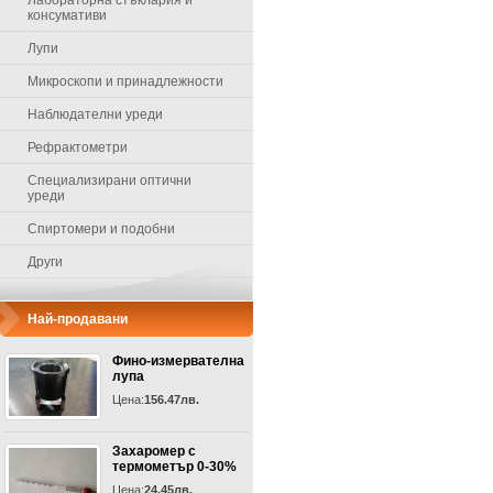
Лабораторна стъклария и
консумативи
Лупи
Микроскопи и принадлежности
Наблюдателни уреди
Рефрактометри
Специализирани оптични
уреди
Спиртомери и подобни
Други
Най-продавани
Фино-измервателна
лупа
Цена:
156.47лв.
Захаромер с
термометър 0-30%
Цена:
24.45лв.